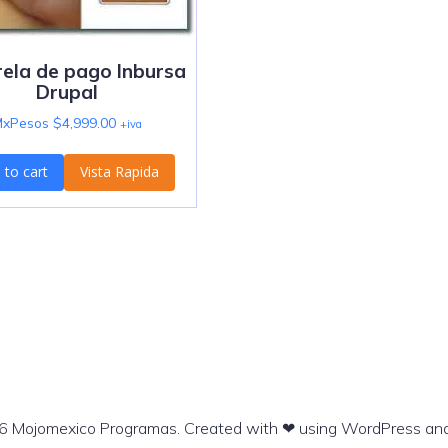
ela de pago Inbursa
Drupal
MxPesos $
4,999.00
+iva
 to cart
Vista Rapida
 Mojomexico Programas. Created with ❤ using WordPress an