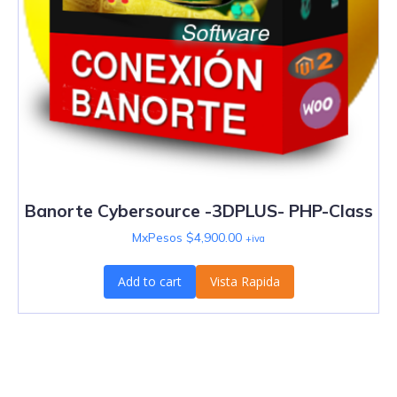
Banorte Cybersource -3DPLUS- PHP-Class
MxPesos $
4,900.00
+iva
Add to cart
Vista Rapida