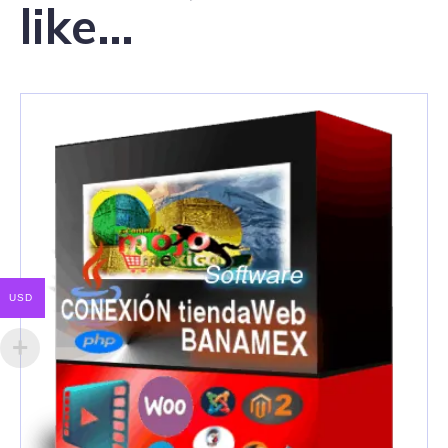
like…
USD