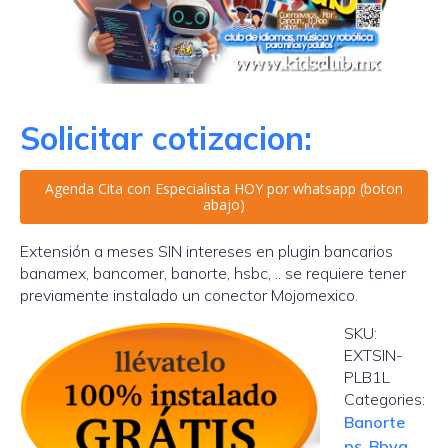
Solicitar cotizacion:
Agenda Cita con Especialista HOY por whatsapp (boton
abajo)
Extensión a meses SIN intereses en plugin bancarios
banamex, bancomer, banorte, hsbc, .. se requiere tener
previamente instalado un conector Mojomexico.
SKU:
EXTSIN-
PLB1L
Categories:
Banorte
ps
,
Bbva