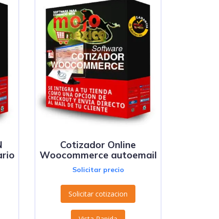
N
Cotizador Online
ario
Woocommerce autoemail
Solicitar precio
Solicitar cotizacion
Vista Rapida