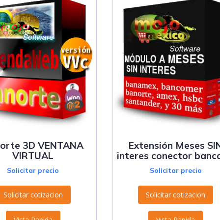
orte 3D VENTANA
Extensión Meses SI
VIRTUAL
interes conector banc
Solicitar precio
Solicitar precio
Solicitar cotizacion
Solicitar cotizacion
Vista Rapida
Vista Rapida