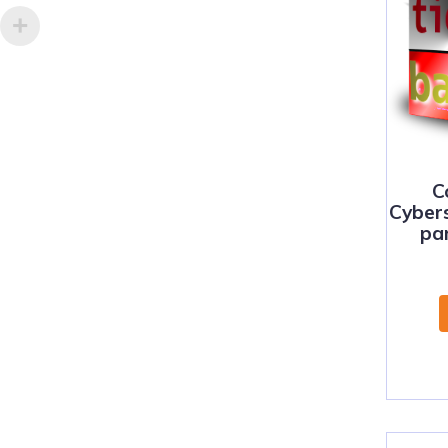
C
Cyber
pa