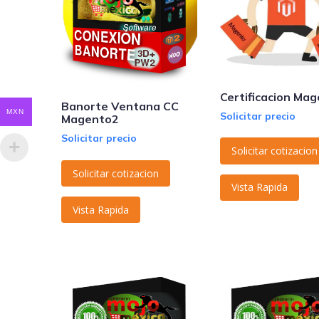
Certificacion Ma
Banorte Ventana CC
MXN
Solicitar precio
Magento2
Solicitar precio
Solicitar cotizacion
Solicitar cotizacion
Vista Rapida
Vista Rapida