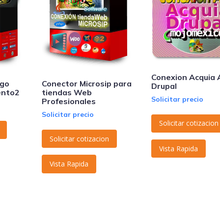
Conexion Acquia 
ago
Conector Microsip para
Drupal
ento2
tiendas Web
Solicitar precio
Profesionales
Solicitar precio
Solicitar cotizacion
Solicitar cotizacion
Vista Rapida
Vista Rapida