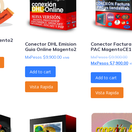
gento2
Conector DHL Emision
Conector Factura 
Guia Online Magento2
PAC MagentoCE1
MxPesos $
9,900.00
MxPesos $
9,900.00
+iva
MxPesos $
7,900.00
+
Add to cart
Add to cart
Vista Rapida
Vista Rapida