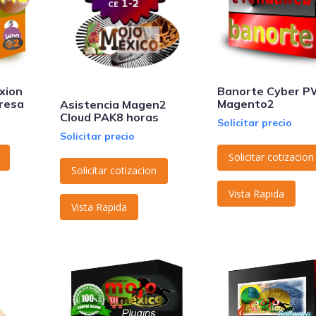
xion
Banorte Cyber 
resa
Magento2
Asistencia Magen2
Cloud PAK8 horas
Solicitar precio
Solicitar precio
Solicitar cotizacion
Solicitar cotizacion
Vista Rapida
Vista Rapida