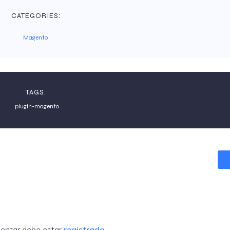
CATEGORIES:
Magento
TAGS:
plugin-magento
entar debe estar
registrado
.