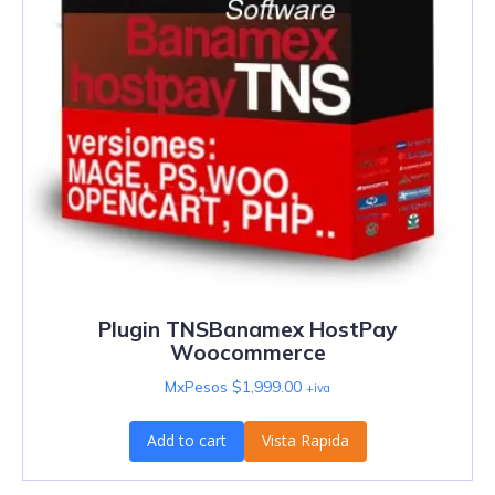
Plugin TNSBanamex HostPay
Woocommerce
MxPesos $
1,999.00
+iva
Add to cart
Vista Rapida