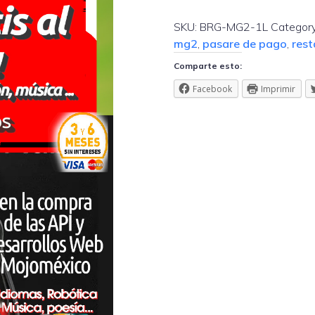
pago
BanregioMG2
SKU:
BRG-MG2-1L
Categor
quantity
mg2
,
pasare de pago
,
rest
Comparte esto:
Facebook
Imprimir