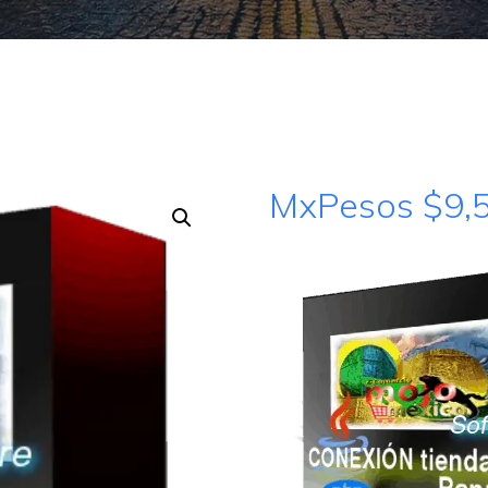
MxPesos $
9,