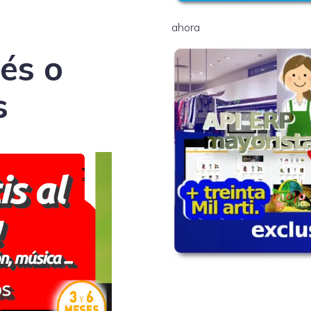
ahora
és o
s