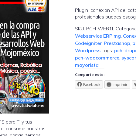
Plugin conexion API del cat
profesionales puedes escog
SKU:
PCH-WEB1L
Categori
Webservice ERP mg
,
Conex
Codeigniter
,
Prestashop
,
p
Wordpress
Tags:
pch-drup
pch-woocommerce
,
sysc
mayorista
Comparte esto:
Facebook
Imprimir
 para Ti y tus
, al consumir nuestros
ras, gorras, termos...