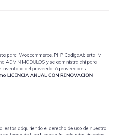
orista para Woocommerce, PHP CodigoAbierto M
 zona ADMIN MODULOS y se administra ahi para
 e inventario del proveedor ó proveedores
omo LICENCIA ANUAL CON RENOVACION
o, estas adquiriendo el derecho de uso de nuestro
 en forma de Una Licencia (puede adquirir varias