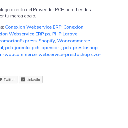
alogo directo del Proveedor PCH para tiendas
er tu marca abajo.
es:
Conexion Webservice ERP
,
Conexion
ion Webservice ERP ps
,
PHP Laravel
romocionExpress
,
Shopify
,
Woocommerce
al
,
pch-joomla
,
pch-opencart
,
pch-prestashop
,
om-woocommerce
,
webservice-prestashop cva-
Twitter
LinkedIn