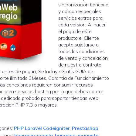
sincronizacion bancaria,
y aplican especiales
servicios extras para
cada version. Al hacer
el pago de eśte
producto el Cliente
acepta sujetarse a
todas las condiciones
de venta y cancelación
de nuestro contrato
 antes de pagar), Se Incluye Gratis GUIA de
orte ilimitado 3Meses, Garantia de Funcionamiento
tras conexiones requieren consumir recursos
gia en servicios hosting por lo que debes contar
 dedicado probado para soportar tiendas web
eracion PHP 7.3 o mayores.
gories:
PHP Laravel Codeigniter
,
Prestashop
,
s
Tags:
banregio-joomla
,
banregio-magento
,