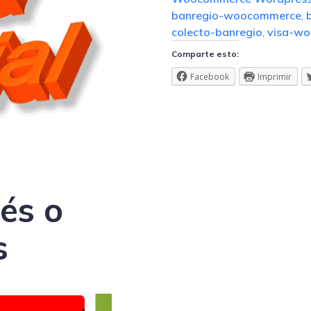
banregio-woocommerce
,
colecto-banregio
,
visa-w
Comparte esto:
Facebook
Imprimir
és o
s