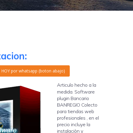
zacion:
ta HOY por whatsapp (boton abajo)
Articulo hecho a la
medida. Software
plugin Bancario
BANREGIO Colecto
para tiendas web
profesionales , en el
precio incluye la
instalaciòn y