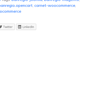
banregio.opencart
,
carnet-woocommerce
,
oocommerce
Twitter
LinkedIn